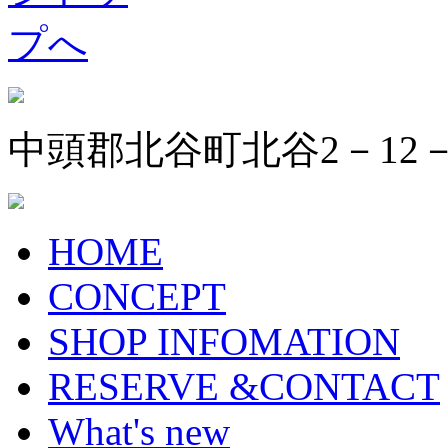
中頭郡北谷町北谷2－12
HOME
CONCEPT
SHOP INFOMATION
RESERVE &CONTACT
What's new