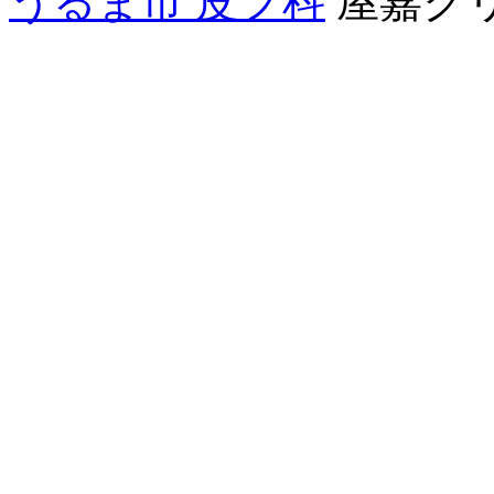
うるま市 皮フ科
屋嘉ク